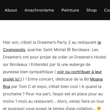
About
Anachronisme
Peinture
Shop
Co
Hier soir, c’était la Dreamer’s Party 2 au restaurant
le
Cosmopolis
, quartier Saint Michel @ Bordeaux. Les
Dreamer’s ont pour projet de créer un Dreamer’s Hostel
sur Bordeaux ! Entendez par là une auberge de
jeunesse bien sympathique (
voir ou contribuer à leur
projet ici !
) ! Entre concert, dédicace de la Bd
Moana
Roa
par Tom C et expo, c’était bien cool ! A quand la
prochaine ? Pour ma part, l’expo est en place pour au
moins 1 mois au restaurant… Alors, venez faire un tour
et pourquoi vous posez le temps d’une collation…